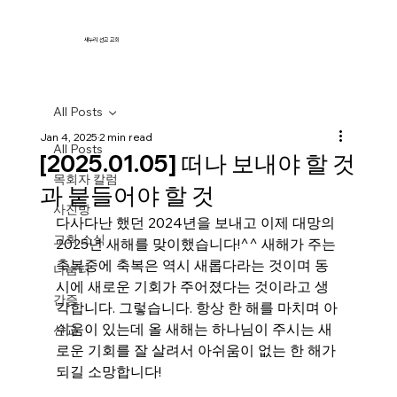
새누리 선교 교회
All Posts
Jan 4, 2025
2 min read
All Posts
[2025.01.05] 떠나 보내야 할 것
목회자 칼럼
과 붙들어야 할 것
사진방
다사다난 했던 2024년을 보내고 이제 대망의
교회 소식
2025년 새해를 맞이했습니다!^^ 새해가 주는 
축복중에 축복은 역시 새롭다라는 것이며 동
나눔터
시에 새로운 기회가 주어졌다는 것이라고 생
간증
각합니다. 그렇습니다. 항상 한 해를 마치며 아
쉬움이 있는데 올 새해는 하나님이 주시는 새
선교
로운 기회를 잘 살려서 아쉬움이 없는 한 해가 
되길 소망합니다!