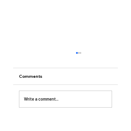
[2026.07.26] “신앙생활의 세 가지 걸림
돌…”
오늘날 성도로서 올바른 신앙생활을 하는 데 걸
Comments
림돌이 되는 세 가지가 있습니다. 첫째는 안일주
의입니다. 산업혁명 이후 급속도로 발전한 물질
문명은 우리의 삶을 매우 편리하게 만들어 주었
Write a comment...
습니다. 언제든지 원하기만 하면 집에 않아서 맛
있는 음식을 주문해 먹을 수 있고, 쇼핑몰에 가지
않아도 온라인으로 필요한 물건을 주문하면 집까
지 배달받을 수 있습니다. 식료품 장