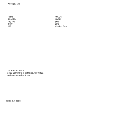
새누리 선교 교회
Home
자녀 교육
About Us
새누리터
​가정 교회
영어부
​삶공부
Give
​선교
Member Page
Tel. 650.571.9445
3399 CSM Drive, San Mateo, CA 94402
welcome.ncmc@gmail.com
© 2026 새누리 선교 교회