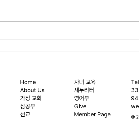
• 서대석 목자 단기 선교 8월 1일부
• 박
터 13일까지 이스라엘 단기 선교를
부터 
다녀옵니다. 관심과 기도 부탁 드
선교를
립니다. • 가정교회 평신도 세미나
부탁 
등록 평신도 세미나가 어스틴 늘푸
뒷풀이
른교회에서 9월 25일부터 27일까
회 2
지 있습니다. 등록마감은 8월 7일
평신
입니다. 더 자세한 사항은 가정교
가 어
회사역원 사이트를 참조 바랍니다.
일부터
• 교회 협의회 오늘 오후 3:45분경
마감은
Home
자녀 교육
Te
에 교회 2층
사항
About Us
새누리터
33
​가정 교회
영어부
94
​삶공부
Give
we
​선교
Member Page
© 