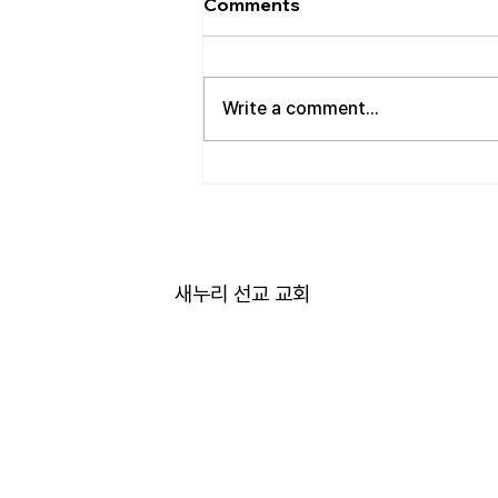
Comments
• 성만찬 오늘 예배중에 있습니다.
준비해 주신 부장님께 감사드립니
다. • 북가주 남침례교 한인교회 협
Write a comment...
의회 모임 8월 11일 화요일 오전 11
시에 저희 교회에서 호스트 합니
다. 목회자 40여명 식사 준비를 돕
고자 하시는 분들은 정경애 권사님
께 알려 주시길 부탁드립니다. • 담
임 목사 동정 김태훈 목사님께서
아버님을 뵈러 텍사스에 이번 수요
새누리 선교 교회
일부터 토요일까지