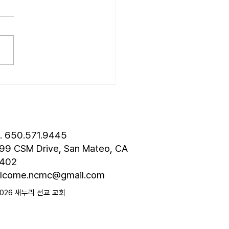
성훈 성도 단기 선교 7월 24일
8월 3일까지 튀르키예 단기
 다녀옵니다. 관심과 기도
드립니다. • 나바호 단기선교
 모임 오늘 오후 4시경에 교
층에서 있습니다. • 가정교회
도 세미나 등록 평신도 세미나
스틴 늘푸른교회에서 9월 25
 27일까지 있습니다. 등록
 8월 7일입니다. 더 자세한
l. 650.571.9445
은 가정교회
99 CSM Drive, San Mateo, CA
402
lcome.ncmc@gmail.com
2026 새누리 선교 교회