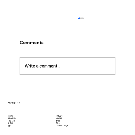
[2026.07.26] “신앙생활의 세 가지 걸림
돌…”
오늘날 성도로서 올바른 신앙생활을 하는 데 걸
Comments
림돌이 되는 세 가지가 있습니다. 첫째는 안일주
의입니다. 산업혁명 이후 급속도로 발전한 물질
문명은 우리의 삶을 매우 편리하게 만들어 주었
Write a comment...
습니다. 언제든지 원하기만 하면 집에 않아서 맛
있는 음식을 주문해 먹을 수 있고, 쇼핑몰에 가지
않아도 온라인으로 필요한 물건을 주문하면 집까
지 배달받을 수 있습니다. 식료품 장
새누리 선교 교회
Home
자녀 교육
About Us
새누리터
​가정 교회
영어부
​삶공부
Give
​선교
Member Page