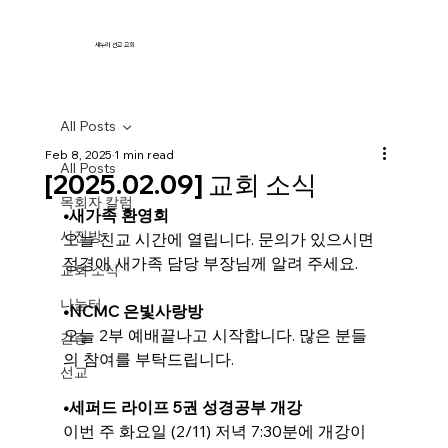
새누리 선교 교회
All Posts
Feb 8, 2025
1 min read
All Posts
[2025.02.09] 교회 소식
목회자 칼럼
•
새가족 환영회
사진방
오늘
 친교 시간에 열립니다. 문의가 있으시면 
정경애 새가족 담당 부장님께 알려 주세요.
교회 소식
나눔터
•
NCMC 은빛사랑방
오늘 2부 예배끝나고 시작합니다. 많은 분들
간증
의 참여를 부탁드립니다.
선교
•
세퍼드 라이프 5권 성경공부 개강
이번 주 화요일 (2/11)
 저녁 7:30분에 개강이 