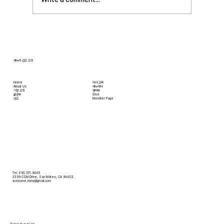
입니다. 더 자세한 사항은 가정교회사역원 사이
트를 참조 바랍니다. • 교회 협의회 오늘 오후
3:45분경에 교회 2층
새누리 선교 교회
Home
자녀 교육
About Us
새누리터
​가정 교회
영어부
​삶공부
Give
​선교
Member Page
Tel. 650.571.9445
3399 CSM Drive, San Mateo, CA 94402
welcome.ncmc@gmail.com
© 2026 새누리 선교 교회