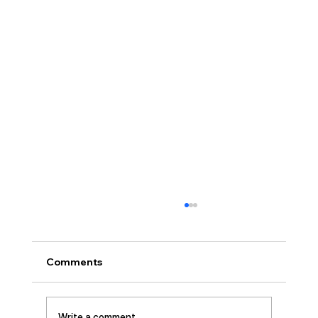
[2026.07.26] 교회 소식
• 서대석 목자 단기 선교 8월 1일부터 13일까지
이스라엘 단기 선교를 다녀옵니다. 관심과 기도
Comments
부탁 드립니다. • 가정교회 평신도 세미나 등록
평신도 세미나가 어스틴 늘푸른교회에서 9월 25
일부터 27일까지 있습니다. 등록마감은 8월 7일
Write a comment...