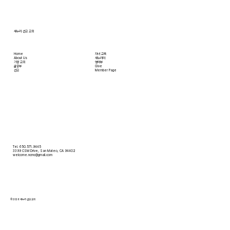
않아도 온라인으로 필요한 물건을 주문하면 집까
지 배달받을 수 있습니다. 식료품 장
새누리 선교 교회
Home
자녀 교육
About Us
새누리터
​가정 교회
영어부
​삶공부
Give
​선교
Member Page
Tel. 650.571.9445
3399 CSM Drive, San Mateo, CA 94402
welcome.ncmc@gmail.com
© 2026 새누리 선교 교회