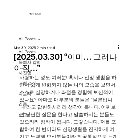
새누리 선교 교회
All Posts
Mar 30, 2025
2 min read
All Posts
[2025.03.30] “이미… 그러나
목회자 칼럼
아직…”
사진방
사랑하는 성도 여러분! 혹시나 신앙 생활을 하
교회 소식
면서 쉽게 변화되지 않는 나의 모습을 보면서 
스스로 실망하거나 좌절을 경험해 보신적이 
나눔터
있나요? 아마도 대부분의 분들은 “물론입니
간증
다!’라고 답변하시리라 생각이 듭니다. 어찌보
면 당연한 질문을 한다고 말씀하시는 분들도 
선교
있으리라 짐작이 됩니다. 그렇습니다. 저를 포
함하여 한 번이라도 신앙생활을 진지하게 여
기고 노력해 보신분들이라면 공통적으로 느끼