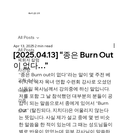
새누리 선교 교회
All Posts
Apr 13, 2025
2 min read
All Posts
[2025.04.13] “종은 Burn Out
목회자 칼럼
이 없다…”
사진방
“종은 Burn out이 없다”라는 말이 몇 주전 베
교회 소식
이지역 목자 목녀 연합 수련회 강사로 오셨던 
신동일 목사님께서 강의중에 하신 말입니다. 
나눔터
저를 포함 그 날 참석했던 대부분의 분들이 공
간증
감이 되는 말씀으로서 종에게 있어서 “Burn 
Out” (탈진되다, 지치다)은 어울리지 않는다
선교
는 뜻입니다. 사실 제가 설교 중에 몇 번 비슷
한 말씀을 한 적이 있는데 그 때는 성도님들이 
별로 반응이 없었는데 외부 강사님이 말씀하