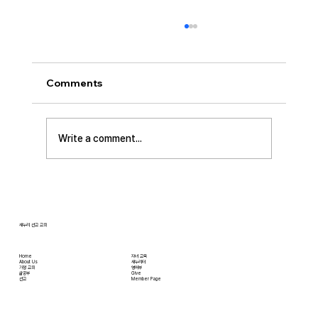
[2026.07.26] “신앙생활의 세 가지 걸림
돌…”
오늘날 성도로서 올바른 신앙생활을 하는 데 걸
Comments
림돌이 되는 세 가지가 있습니다. 첫째는 안일주
의입니다. 산업혁명 이후 급속도로 발전한 물질
문명은 우리의 삶을 매우 편리하게 만들어 주었
Write a comment...
습니다. 언제든지 원하기만 하면 집에 않아서 맛
있는 음식을 주문해 먹을 수 있고, 쇼핑몰에 가지
않아도 온라인으로 필요한 물건을 주문하면 집까
지 배달받을 수 있습니다. 식료품 장
새누리 선교 교회
Home
자녀 교육
About Us
새누리터
​가정 교회
영어부
​삶공부
Give
​선교
Member Page