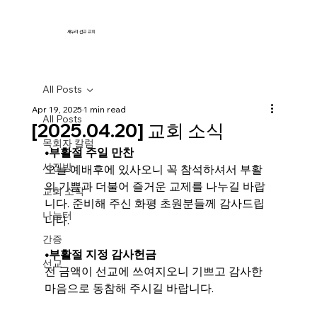
새누리 선교 교회
All Posts
Apr 19, 2025
1 min read
All Posts
[2025.04.20] 교회 소식
목회자 칼럼
•
부활절 주일 만찬
사진방
오늘 예배후에 있사오니 꼭 참석하셔서 부활
의 기쁨과 더불어 즐거운 교제를 나누길 바랍
교회 소식
니다. 준비해 주신 화평 초원분들께 감사드립
나눔터
니다.
간증
•
부활절 지정 감사헌금
선교
전 금액이 선교에 쓰여지오니 기쁘고 감사한 
마음으로 동참해 주시길 바랍니다.