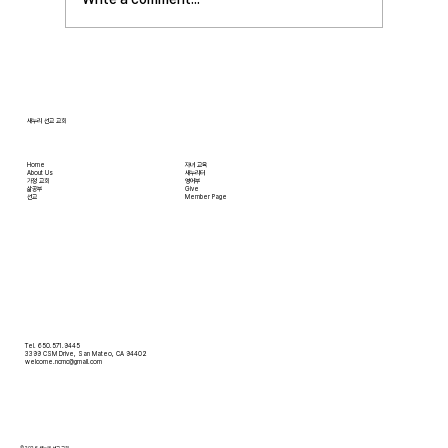
입니다. 더 자세한 사항은 가정교회사역원 사이
트를 참조 바랍니다. • 교회 협의회 오늘 오후
3:45분경에 교회 2층
새누리 선교 교회
Home
자녀 교육
About Us
새누리터
​가정 교회
영어부
​삶공부
Give
​선교
Member Page
Tel. 650.571.9445
3399 CSM Drive, San Mateo, CA 94402
welcome.ncmc@gmail.com
© 2026 새누리 선교 교회