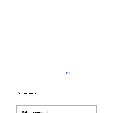
[2026.07.26] 교회 소식
• 서대석 목자 단기 선교 8월 1일부터 13일까지
이스라엘 단기 선교를 다녀옵니다. 관심과 기도
Comments
부탁 드립니다. • 가정교회 평신도 세미나 등록
평신도 세미나가 어스틴 늘푸른교회에서 9월 25
일부터 27일까지 있습니다. 등록마감은 8월 7일
Write a comment...