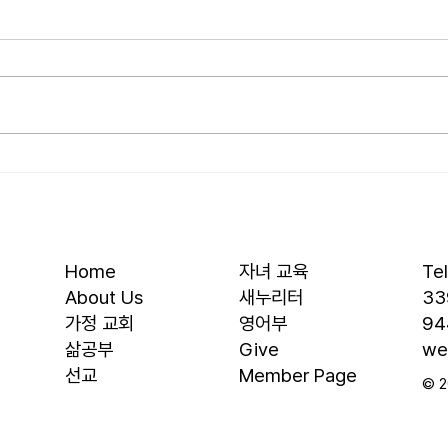
[2026.07.26] “신앙생활의 세
[202
가지 걸림돌…”
우리
오늘날 성도로서 올바른 신앙생활
를 품
을 하는 데 걸림돌이 되는 세 가지
을 것
가 있습니다. 첫째는 안일주의입니
결과에
다. 산업혁명 이후 급속도로 발전
대, 
한 물질문명은 우리의 삶을 매우
대의 
편리하게 만들어 주었습니다. 언제
렇다
든지 원하기만 하면 집에 않아서
요? 
맛있는 음식을 주문해 먹을 수 있
자녀를
고, 쇼핑몰에 가지 않아도 온라인
십니다
Home
자녀 교육
Te
으로 필요한 물건을 주문하면 집까
음 3
About Us
새누리터
33
지 배달받을 수 있습니다. 식료품
​가정 교회
영어부
94
장
​삶공부
Give
we
​선교
Member Page
© 