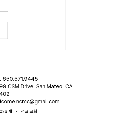
6.07.19] “기대”
는 살아가는 동안 수많은 기대
습니다. 내일은 오늘보다 나
이라는 기대, 열심히 노력한
 대한 기대, 자녀에 대한 기
관계를 맺을 때 갖는 기대 등 기
연속 가운데 살아갑니다. 그
면 하나님도 기대를 하실까
물론입니다. 하나님은 당신의
 보실 때 분명한 기대를 하
. 어떤 기대일까요? 마태복
l. 650.571.9445
장 8절, “그러므로 회
99 CSM Drive, San Mateo, CA
402
lcome.ncmc@gmail.com
2026 새누리 선교 교회