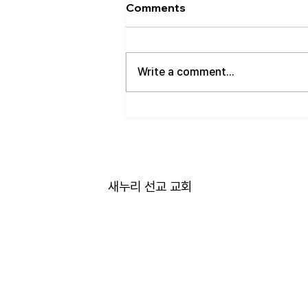
[2026.08.02] “세상에서 제일
Comments
좋은 자리…”
사랑하는 성도 여러분! 하나님께서
가장 싫어하시는 것이 무엇일가
Write a comment...
요? 모두가 아시는 대로 바로 교만
입니다. 이번 새벽기도 본문인 에
스겔에서도 교만으로 인해 하나님
의 거룩한 진노가 애굽과 주변 국
가들, 그리고 이스라엘 백성들에게
까지 임하는 모습을 보여줍니다.
그렇다면 하나님께서는 왜 이토록
새누리 선교 교회
교만을 싫어하실까요? 성경에 말
씀하는 대로, 교만은 하나님의 자
리를 넘