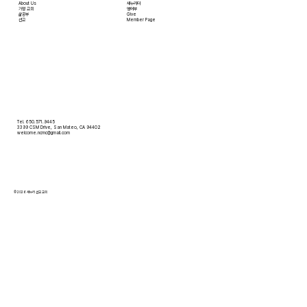
About Us
새누리터
​가정 교회
영어부
​삶공부
Give
​선교
Member Page
Tel. 650.571.9445
3399 CSM Drive, San Mateo, CA 94402
welcome.ncmc@gmail.com
© 2026 새누리 선교 교회