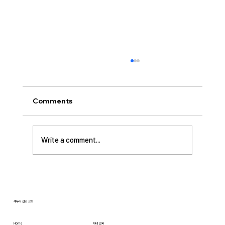
[2026.07.26] 교회 소식
• 서대석 목자 단기 선교 8월 1일부터 13일까지
이스라엘 단기 선교를 다녀옵니다. 관심과 기도
Comments
부탁 드립니다. • 가정교회 평신도 세미나 등록
평신도 세미나가 어스틴 늘푸른교회에서 9월 25
일부터 27일까지 있습니다. 등록마감은 8월 7일
Write a comment...
입니다. 더 자세한 사항은 가정교회사역원 사이
트를 참조 바랍니다. • 교회 협의회 오늘 오후
3:45분경에 교회 2층
새누리 선교 교회
Home
자녀 교육