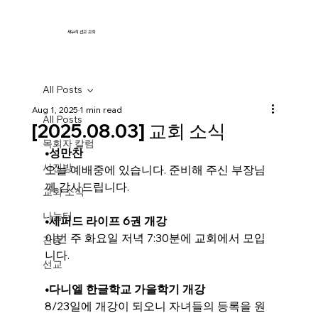
새누리 선교 교회
All Posts
Aug 1, 2025
1 min read
All Posts
[2025.08.03] 교회 소식
목회자 칼럼
•
성만찬
사진방
오늘 예배중에 있습니다. 준비해 주신 부장님
께 감사드립니다.
교회 소식
나눔터
•
세퍼드 라이프 6권 개강
이번 주 화요일 저녁 7:30분에 교회에서 모입
간증
니다.
선교
•다니엘 한글학교 가을학기 개강
8/23일에 개강이 되오니 자녀들의 등록을 원