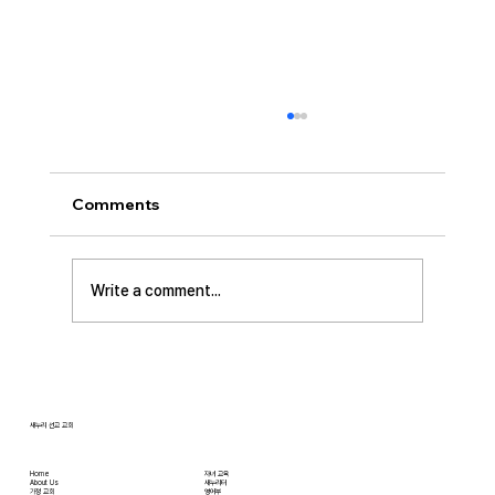
[2026.07.26] 교회 소식
• 서대석 목자 단기 선교 8월 1일부터 13일까지
이스라엘 단기 선교를 다녀옵니다. 관심과 기도
Comments
부탁 드립니다. • 가정교회 평신도 세미나 등록
평신도 세미나가 어스틴 늘푸른교회에서 9월 25
일부터 27일까지 있습니다. 등록마감은 8월 7일
Write a comment...
입니다. 더 자세한 사항은 가정교회사역원 사이
트를 참조 바랍니다. • 교회 협의회 오늘 오후
3:45분경에 교회 2층
새누리 선교 교회
Home
자녀 교육
About Us
새누리터
​가정 교회
영어부