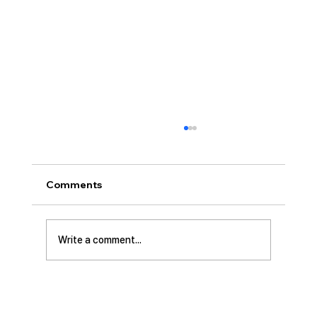
[2026.07.26] “신앙생활의 세 가지 걸림
돌…”
오늘날 성도로서 올바른 신앙생활을 하는 데 걸
Comments
림돌이 되는 세 가지가 있습니다. 첫째는 안일주
의입니다. 산업혁명 이후 급속도로 발전한 물질
문명은 우리의 삶을 매우 편리하게 만들어 주었
Write a comment...
습니다. 언제든지 원하기만 하면 집에 않아서 맛
있는 음식을 주문해 먹을 수 있고, 쇼핑몰에 가지
않아도 온라인으로 필요한 물건을 주문하면 집까
지 배달받을 수 있습니다. 식료품 장