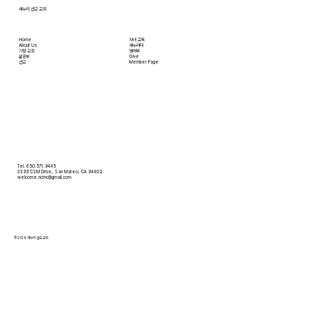
새누리 선교 교회
Home
자녀 교육
About Us
새누리터
​가정 교회
영어부
​삶공부
Give
​선교
Member Page
Tel. 650.571.9445
3399 CSM Drive, San Mateo, CA 94402
welcome.ncmc@gmail.com
© 2026 새누리 선교 교회