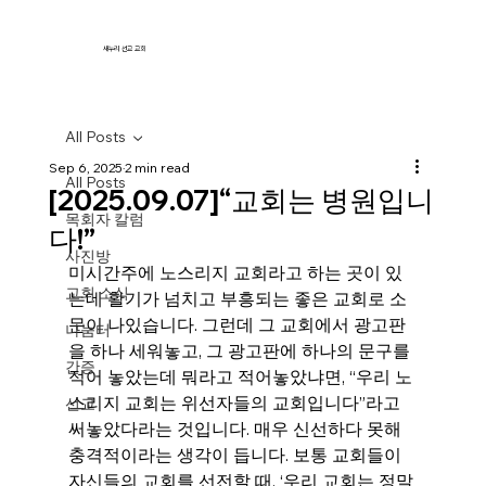
새누리 선교 교회
All Posts
Sep 6, 2025
2 min read
All Posts
[2025.09.07]“교회는 병원입니
목회자 칼럼
다!”
사진방
미시간주에 노스리지 교회라고 하는 곳이 있
교회 소식
는데 활기가 넘치고 부흥되는 좋은 교회로 소
문이 나있습니다. 그런데 그 교회에서 광고판
나눔터
을 하나 세워놓고, 그 광고판에 하나의 문구를 
간증
적어 놓았는데 뭐라고 적어놓았냐면, “우리 노
스리지 교회는 위선자들의 교회입니다”라고 
선교
써놓았다라는 것입니다. 매우 신선하다 못해 
충격적이라는 생각이 듭니다. 보통 교회들이 
자신들의 교회를 선전할 때, ‘우리 교회는 정말 