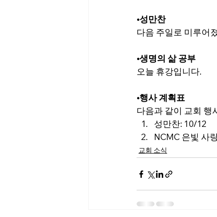
•
성만찬
다음 주일로 미루어
•생명의 삶 공부
오늘 휴강입니다.
•행사 계획표
다음과 같이 교회 행
성만찬
: 
10/12
NCMC 은빛 사
교회 소식