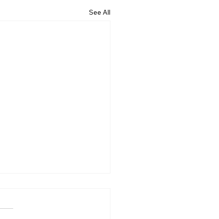
See All
26.07.19] 교회 소식
성훈 성도 단기 선교 7월 24일