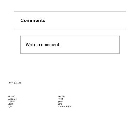
• 성만찬 오늘 예배중에 있습니다. 준비해 주신
부장님께 감사드립니다. • 북가주 남침례교 한인
Comments
교회 협의회 모임 8월 11일 화요일 오전 11시에
저희 교회에서 호스트 합니다. 목회자 40여명 식
사 준비를 돕고자 하시는 분들은 정경애 권사님
Write a comment...
께 알려 주시길 부탁드립니다. • 담임 목사 동정
김태훈 목사님께서 아버님을 뵈러 텍사스에 이번
수요일부터 토요일까지
새누리 선교 교회
Home
자녀 교육
About Us
새누리터
​가정 교회
영어부
​삶공부
Give
​선교
Member Page