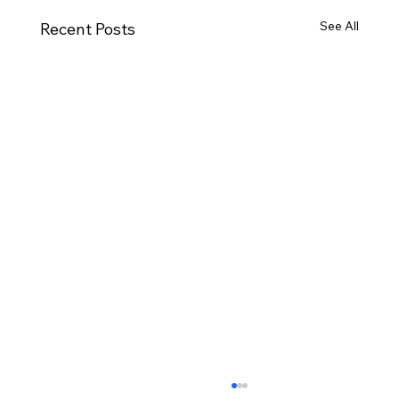
See All
Recent Posts
[2026.08.02] 교회 소식