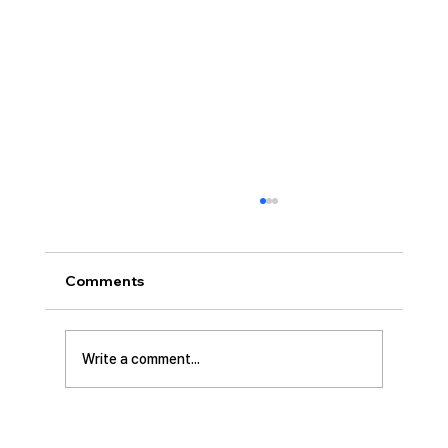
[2026.08.02] 교회 소식
• 성만찬 오늘 예배중에 있습니다. 준비해 주신
부장님께 감사드립니다. • 북가주 남침례교 한인
Comments
교회 협의회 모임 8월 11일 화요일 오전 11시에
저희 교회에서 호스트 합니다. 목회자 40여명 식
사 준비를 돕고자 하시는 분들은 정경애 권사님
Write a comment...
께 알려 주시길 부탁드립니다. • 담임 목사 동정
김태훈 목사님께서 아버님을 뵈러 텍사스에 이번
수요일부터 토요일까지