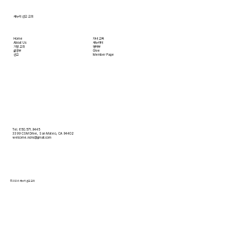
새누리 선교 교회
Home
자녀 교육
About Us
새누리터
​가정 교회
영어부
​삶공부
Give
​선교
Member Page
Tel. 650.571.9445
3399 CSM Drive, San Mateo, CA 94402
welcome.ncmc@gmail.com
© 2026 새누리 선교 교회