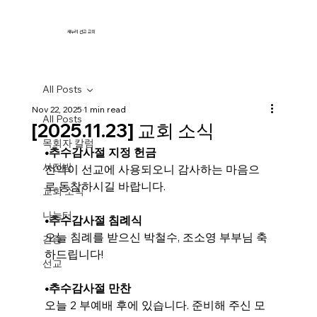
새누리 선교 교회
All Posts
Nov 22, 2025
1 min read
All Posts
[2025.11.23] 교회 소식
목회자 칼럼
•추수감사절 지정 헌금
사진방
전액이 선교에 사용되오니 감사하는 마음으
로 동참하시길 바랍니다.
교회 소식
나눔터
•추수감사절
침례식
오늘 침례를 받으신 박철수, 조소영 부부님 축
간증
하드립니다!
선교
•추수감사절
만찬
오늘 2 부예배 후에 있습니다. 준비해 주신 모