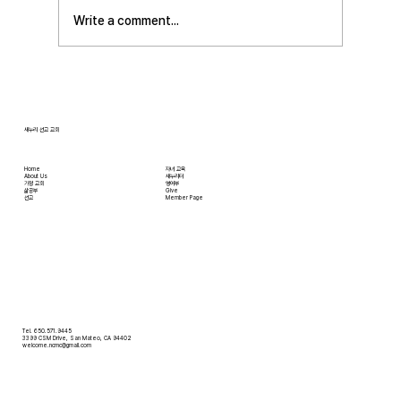
사 준비를 돕고자 하시는 분들은 정경애 권사님
Write a comment...
께 알려 주시길 부탁드립니다. • 담임 목사 동정
김태훈 목사님께서 아버님을 뵈러 텍사스에 이번
수요일부터 토요일까지
새누리 선교 교회
Home
자녀 교육
About Us
새누리터
​가정 교회
영어부
​삶공부
Give
​선교
Member Page
Tel. 650.571.9445
3399 CSM Drive, San Mateo, CA 94402
welcome.ncmc@gmail.com