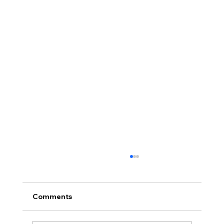
[2026.08.02] 교회 소식
• 성만찬 오늘 예배중에 있습니다. 준비해 주신
부장님께 감사드립니다. • 북가주 남침례교 한인
Comments
교회 협의회 모임 8월 11일 화요일 오전 11시에
저희 교회에서 호스트 합니다. 목회자 40여명 식