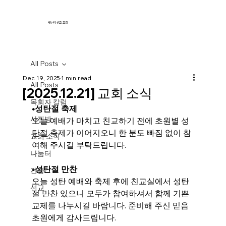
새누리 선교 교회
All Posts
Dec 19, 2025
1 min read
All Posts
[2025.12.21] 교회 소식
목회자 칼럼
•성탄절 축제
사진방
오늘 예배가 마치고 친교하기 전에 초원별 성
탄절 축제가 이어지오니 한 분도 빠짐 없이 참
교회 소식
여해 주시길 부탁드립니다.
나눔터
•
성탄절 만찬
간증
오늘 성탄 예배와 축제 후에 친교실에서 성탄
선교
절 만찬 있으니 모두가 참여하셔서 함께 기쁜 
교제를 나누시길 바랍니다. 준비해 주신 믿음 
초원에게 감사드립니다.