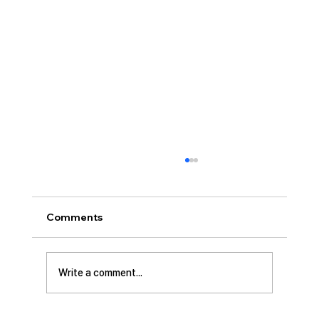
[2026.07.26] 교회 소식
• 서대석 목자 단기 선교 8월 1일부터 13일까지
이스라엘 단기 선교를 다녀옵니다. 관심과 기도
Comments
부탁 드립니다. • 가정교회 평신도 세미나 등록
평신도 세미나가 어스틴 늘푸른교회에서 9월 25
일부터 27일까지 있습니다. 등록마감은 8월 7일
Write a comment...
입니다. 더 자세한 사항은 가정교회사역원 사이
트를 참조 바랍니다. • 교회 협의회 오늘 오후