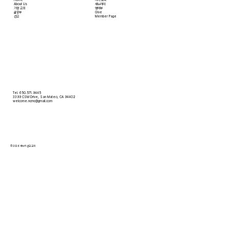
Home
자녀 교육
About Us
새누리터
​가정 교회
영어부
​삶공부
Give
​선교
Member Page
Tel. 650.571.9445
3399 CSM Drive, San Mateo, CA 94402
welcome.ncmc@gmail.com
© 2026 새누리 선교 교회