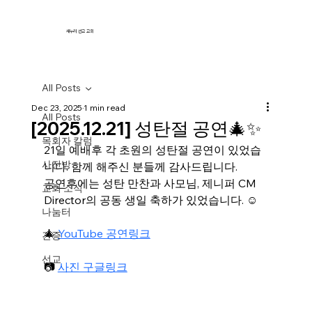
새누리 선교 교회
All Posts
Dec 23, 2025
1 min read
All Posts
[2025.12.21] 성탄절 공연🎄✨
목회자 칼럼
21일 예배후 각 초원의 성탄절 공연이 있었습
사진방
니다. 함께 해주신 분들께 감사드립니다. 
공연후에는 성탄 만찬과 사모님, 제니퍼 CM 
교회 소식
Director의 공동 생일 축하가 있었습니다. ☺️
나눔터
🎄 
YouTube 공연링크
간증
선교
📷 
사진 구글링크