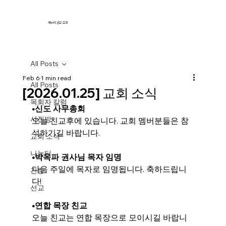
새누리 선교 교회
All Posts
Feb 6
1 min read
All Posts
[2026.01.25] 교회 소식
목회자 칼럼
•신도 사무총회
사진방
오늘 친교후에 있습니다. 교회 멤버분들은 참
석하기길 바랍니다.
교회 소식
나눔터
•
박옥파 권사님 목자 임명
다음 주일에 목자로 임명됩니다. 축하드립니
간증
다!
선교
•
연합 목장 친교
오늘 친교는 연합 목장으로 모이시길 바랍니