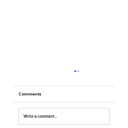
[2026.07.26] 교회 소식
• 서대석 목자 단기 선교 8월 1일부터 13일까지
이스라엘 단기 선교를 다녀옵니다. 관심과 기도
Comments
부탁 드립니다. • 가정교회 평신도 세미나 등록
평신도 세미나가 어스틴 늘푸른교회에서 9월 25
일부터 27일까지 있습니다. 등록마감은 8월 7일
Write a comment...
입니다. 더 자세한 사항은 가정교회사역원 사이