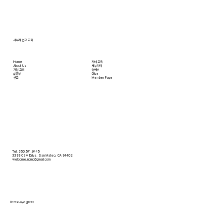
트를 참조 바랍니다. • 교회 협의회 오늘 오후
3:45분경에 교회 2층
새누리 선교 교회
Home
자녀 교육
About Us
새누리터
​가정 교회
영어부
​삶공부
Give
​선교
Member Page
Tel. 650.571.9445
3399 CSM Drive, San Mateo, CA 94402
welcome.ncmc@gmail.com
© 2026 새누리 선교 교회