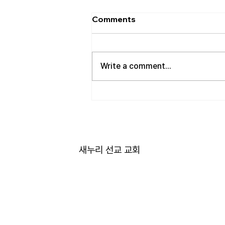
[2026.08.02] “세상에서 제일
Comments
좋은 자리…”
사랑하는 성도 여러분! 하나님께서
가장 싫어하시는 것이 무엇일가
Write a comment...
요? 모두가 아시는 대로 바로 교만
입니다. 이번 새벽기도 본문인 에
스겔에서도 교만으로 인해 하나님
의 거룩한 진노가 애굽과 주변 국
가들, 그리고 이스라엘 백성들에게
까지 임하는 모습을 보여줍니다.
그렇다면 하나님께서는 왜 이토록
새누리 선교 교회
교만을 싫어하실까요? 성경에 말
씀하는 대로, 교만은 하나님의 자
리를 넘