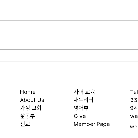
[2026.07.26] “신앙생활의 세
[202
가지 걸림돌…”
우리
오늘날 성도로서 올바른 신앙생활
를 품
을 하는 데 걸림돌이 되는 세 가지
을 것
가 있습니다. 첫째는 안일주의입니
결과에
다. 산업혁명 이후 급속도로 발전
대, 
한 물질문명은 우리의 삶을 매우
대의 
편리하게 만들어 주었습니다. 언제
렇다
든지 원하기만 하면 집에 않아서
요? 
맛있는 음식을 주문해 먹을 수 있
자녀를
고, 쇼핑몰에 가지 않아도 온라인
십니다
Home
자녀 교육
Te
으로 필요한 물건을 주문하면 집까
음 3
About Us
새누리터
33
지 배달받을 수 있습니다. 식료품
​가정 교회
영어부
94
장
​삶공부
Give
we
​선교
Member Page
© 