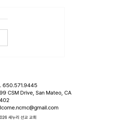
6.07.19] “기대”
는 살아가는 동안 수많은 기대
습니다. 내일은 오늘보다 나
이라는 기대, 열심히 노력한
 대한 기대, 자녀에 대한 기
관계를 맺을 때 갖는 기대 등 기
연속 가운데 살아갑니다. 그
면 하나님도 기대를 하실까
물론입니다. 하나님은 당신의
 보실 때 분명한 기대를 하
. 어떤 기대일까요? 마태복
l. 650.571.9445
장 8절, “그러므로 회
99 CSM Drive, San Mateo, CA
402
lcome.ncmc@gmail.com
2026 새누리 선교 교회