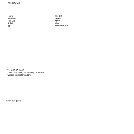
새누리 선교 교회
Home
자녀 교육
About Us
새누리터
​가정 교회
영어부
​삶공부
Give
​선교
Member Page
Tel. 650.571.9445
3399 CSM Drive, San Mateo, CA 94402
welcome.ncmc@gmail.com
© 2026 새누리 선교 교회