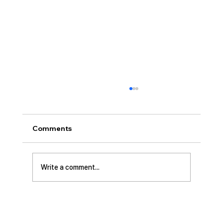
[2026.07.26] “신앙생활의 세 가지 걸림
돌…”
오늘날 성도로서 올바른 신앙생활을 하는 데 걸
Comments
림돌이 되는 세 가지가 있습니다. 첫째는 안일주
의입니다. 산업혁명 이후 급속도로 발전한 물질
문명은 우리의 삶을 매우 편리하게 만들어 주었
Write a comment...
습니다. 언제든지 원하기만 하면 집에 않아서 맛
있는 음식을 주문해 먹을 수 있고, 쇼핑몰에 가지
않아도 온라인으로 필요한 물건을 주문하면 집까
지 배달받을 수 있습니다. 식료품 장