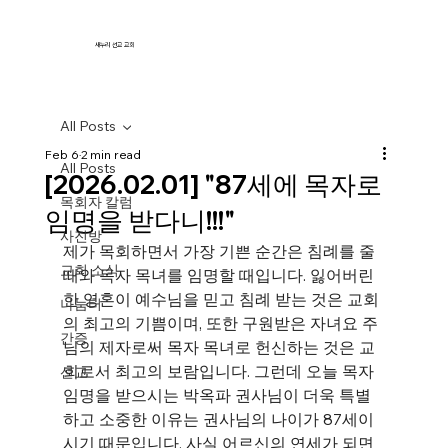
새누리 선교 교회
All Posts
Feb 6
2 min read
All Posts
[2026.02.01] "87세에 목자로
목회자 칼럼
임명을 받다니!!!"
사진방
제가 목회하면서 가장 기쁜 순간은 침례를 줄 
교회 소식
때와 목자 목녀를 임명할 때입니다. 잃어버린 
한 영혼이 예수님을 믿고 침례 받는 것은 교회
나눔터
의 최고의 기쁨이며, 또한 구원받은 자녀요 주
간증
님의 제자로써 목자 목녀로 헌신하는 것은 교
회로서 최고의 보람입니다. 그런데 오늘 목자 
선교
임명을 받으시는 박옥파 권사님이 더욱 특별
하고 소중한 이유는 권사님의 나이가 87세이
시기 때문입니다. 사실 어르신의 연세가 되면 