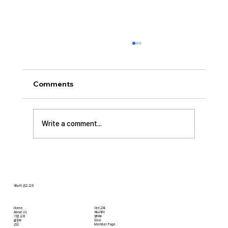
[2026.07.26] “신앙생활의 세 가지 걸림
돌…”
오늘날 성도로서 올바른 신앙생활을 하는 데 걸
Comments
림돌이 되는 세 가지가 있습니다. 첫째는 안일주
의입니다. 산업혁명 이후 급속도로 발전한 물질
문명은 우리의 삶을 매우 편리하게 만들어 주었
Write a comment...
습니다. 언제든지 원하기만 하면 집에 않아서 맛
있는 음식을 주문해 먹을 수 있고, 쇼핑몰에 가지
않아도 온라인으로 필요한 물건을 주문하면 집까
지 배달받을 수 있습니다. 식료품 장
새누리 선교 교회
Home
자녀 교육
About Us
새누리터
​가정 교회
영어부
​삶공부
Give
​선교
Member Page