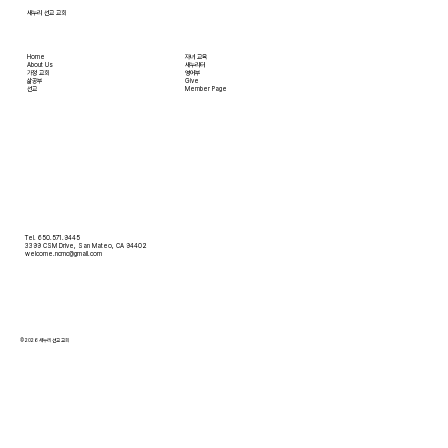
새누리 선교 교회
Home
자녀 교육
About Us
새누리터
​가정 교회
영어부
​삶공부
Give
​선교
Member Page
Tel. 650.571.9445
3399 CSM Drive, San Mateo, CA 94402
welcome.ncmc@gmail.com
© 2026 새누리 선교 교회