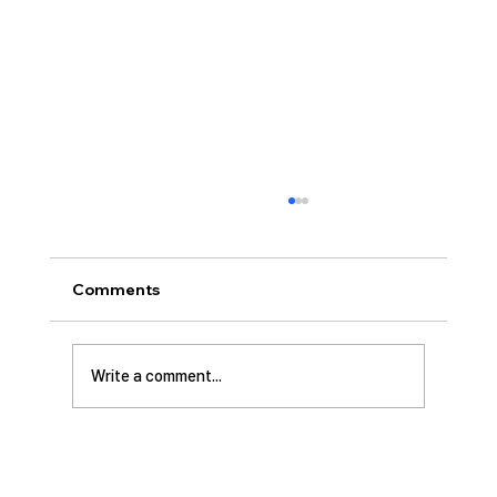
[2026.07.26] “신앙생활의 세 가지 걸림
돌…”
오늘날 성도로서 올바른 신앙생활을 하는 데 걸
Comments
림돌이 되는 세 가지가 있습니다. 첫째는 안일주
의입니다. 산업혁명 이후 급속도로 발전한 물질
문명은 우리의 삶을 매우 편리하게 만들어 주었
Write a comment...
습니다. 언제든지 원하기만 하면 집에 않아서 맛
있는 음식을 주문해 먹을 수 있고, 쇼핑몰에 가지
않아도 온라인으로 필요한 물건을 주문하면 집까
지 배달받을 수 있습니다. 식료품 장