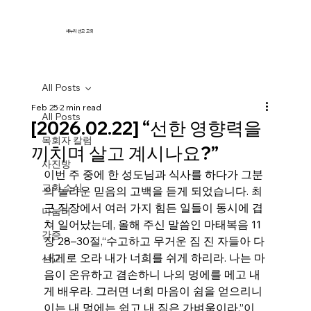
새누리 선교 교회
All Posts
Feb 25
2 min read
All Posts
[2026.02.22] “선한 영향력을
목회자 칼럼
끼치며 살고 계시나요?”
사진방
이번 주 중에 한 성도님과 식사를 하다가 그분
교회 소식
의 놀라운 믿음의 고백을 듣게 되었습니다. 최
근 직장에서 여러 가지 힘든 일들이 동시에 겹
나눔터
쳐 일어났는데, 올해 주신 말씀인 마태복음 11
간증
장 28–30절,“수고하고 무거운 짐 진 자들아 다 
내게로 오라 내가 너희를 쉬게 하리라. 나는 마
선교
음이 온유하고 겸손하니 나의 멍에를 메고 내
게 배우라. 그러면 너희 마음이 쉼을 얻으리니 
이는 내 멍에는 쉽고 내 짐은 가벼움이라.”이 