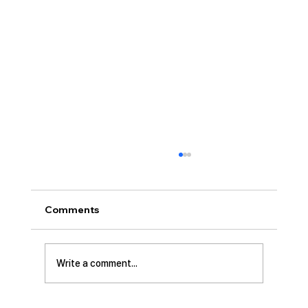
[2026.07.26] 교회 소식
• 서대석 목자 단기 선교 8월 1일부터 13일까지
이스라엘 단기 선교를 다녀옵니다. 관심과 기도
Comments
부탁 드립니다. • 가정교회 평신도 세미나 등록
평신도 세미나가 어스틴 늘푸른교회에서 9월 25
일부터 27일까지 있습니다. 등록마감은 8월 7일
Write a comment...
입니다. 더 자세한 사항은 가정교회사역원 사이
트를 참조 바랍니다. • 교회 협의회 오늘 오후