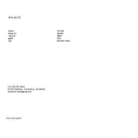
3:45분경에 교회 2층
새누리 선교 교회
Home
자녀 교육
About Us
새누리터
​가정 교회
영어부
​삶공부
Give
​선교
Member Page
Tel. 650.571.9445
3399 CSM Drive, San Mateo, CA 94402
welcome.ncmc@gmail.com
© 2026 새누리 선교 교회