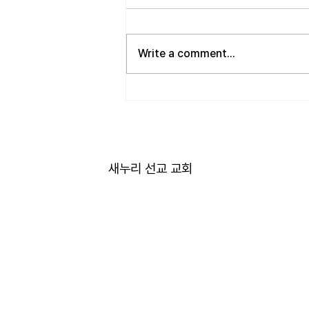
사랑하는 성도 여러분! 하나님께서
가장 싫어하시는 것이 무엇일가
Write a comment...
요? 모두가 아시는 대로 바로 교만
입니다. 이번 새벽기도 본문인 에
스겔에서도 교만으로 인해 하나님
의 거룩한 진노가 애굽과 주변 국
가들, 그리고 이스라엘 백성들에게
까지 임하는 모습을 보여줍니다.
그렇다면 하나님께서는 왜 이토록
새누리 선교 교회
교만을 싫어하실까요? 성경에 말
씀하는 대로, 교만은 하나님의 자
리를 넘