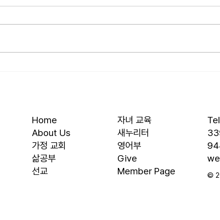
우리
오늘날 성도로서 올바른 신앙생활
를 품
을 하는 데 걸림돌이 되는 세 가지
을 것
가 있습니다. 첫째는 안일주의입니
결과에
다. 산업혁명 이후 급속도로 발전
대, 
한 물질문명은 우리의 삶을 매우
대의 
편리하게 만들어 주었습니다. 언제
렇다
든지 원하기만 하면 집에 않아서
요? 
맛있는 음식을 주문해 먹을 수 있
자녀를
고, 쇼핑몰에 가지 않아도 온라인
십니다
Home
자녀 교육
Te
으로 필요한 물건을 주문하면 집까
음 3
About Us
새누리터
33
지 배달받을 수 있습니다. 식료품
​가정 교회
영어부
94
장
​삶공부
Give
we
​선교
Member Page
© 