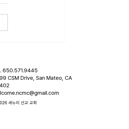
는 살아가는 동안 수많은 기대
습니다. 내일은 오늘보다 나
이라는 기대, 열심히 노력한
 대한 기대, 자녀에 대한 기
관계를 맺을 때 갖는 기대 등 기
연속 가운데 살아갑니다. 그
면 하나님도 기대를 하실까
물론입니다. 하나님은 당신의
 보실 때 분명한 기대를 하
. 어떤 기대일까요? 마태복
l. 650.571.9445
장 8절, “그러므로 회
99 CSM Drive, San Mateo, CA
402
lcome.ncmc@gmail.com
2026 새누리 선교 교회