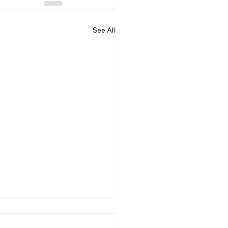
See All
6.07.19] “기대”