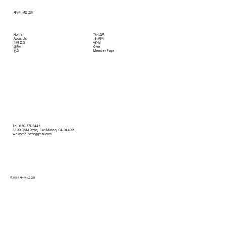
새누리 선교 교회
Home
자녀 교육
About Us
새누리터
​가정 교회
영어부
​삶공부
Give
​선교
Member Page
Tel. 650.571.9445
3399 CSM Drive, San Mateo, CA 94402
welcome.ncmc@gmail.com
© 2026 새누리 선교 교회