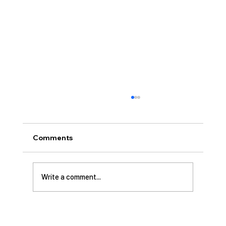
[2026.07.26] 교회 소식
• 서대석 목자 단기 선교 8월 1일부터 13일까지
이스라엘 단기 선교를 다녀옵니다. 관심과 기도
Comments
부탁 드립니다. • 가정교회 평신도 세미나 등록
평신도 세미나가 어스틴 늘푸른교회에서 9월 25
일부터 27일까지 있습니다. 등록마감은 8월 7일
Write a comment...
입니다. 더 자세한 사항은 가정교회사역원 사이
트를 참조 바랍니다. • 교회 협의회 오늘 오후
3:45분경에 교회 2층