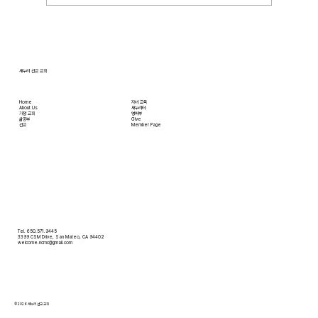
[2026.01.11] 나바호 이선희 선교사님 선교
편지
새누리 선교 교회
Home
자녀 교육
About Us
새누리터
​가정 교회
영어부
​삶공부
Give
​선교
Member Page
Tel. 650.571.9445
3399 CSM Drive, San Mateo, CA 94402
welcome.ncmc@gmail.com
© 2026 새누리 선교 교회