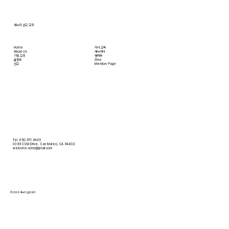
새누리 선교 교회
Home
자녀 교육
About Us
새누리터
​가정 교회
영어부
​삶공부
Give
​선교
Member Page
Tel. 650.571.9445
3399 CSM Drive, San Mateo, CA 94402
welcome.ncmc@gmail.com
© 2026 새누리 선교 교회