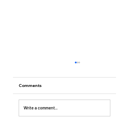
[2026.07.26] 교회 소식
• 서대석 목자 단기 선교 8월 1일부터 13일까지
이스라엘 단기 선교를 다녀옵니다. 관심과 기도
Comments
부탁 드립니다. • 가정교회 평신도 세미나 등록
평신도 세미나가 어스틴 늘푸른교회에서 9월 25
일부터 27일까지 있습니다. 등록마감은 8월 7일
Write a comment...
입니다. 더 자세한 사항은 가정교회사역원 사이
트를 참조 바랍니다. • 교회 협의회 오늘 오후
3:45분경에 교회 2층