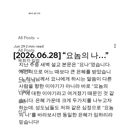
새누리 선교 교회
All Posts
Jun 29
2 min read
All Posts
[2026.06.28] “요놈의 나…”
목회자 칼럼
지난 주중 새벽 설교 본문은 “요나”였습니다. 
사진방
개인적으로 어느 때보다 큰 은혜를 받았습니
다. 하나님께서 요나에게 하시는 말씀이 다른 
교회 소식
사람을 향한 이야기가 아니라 바로 “요놈의 
나눔터
나”에 대한 이야기라고 여겨졌기 때문인 것 같
습니다. 은혜 가운데 크게 두가지를 나누고자 
간증
하는데, 성도님들도 저와 같은 심정으로 “요놈
선교
의 나”를 바라보시면 동일한 은혜가 임하리라 
믿습니다!