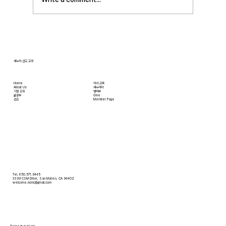
습니다. 언제든지 원하기만 하면 집에 않아서 맛
있는 음식을 주문해 먹을 수 있고, 쇼핑몰에 가지
않아도 온라인으로 필요한 물건을 주문하면 집까
지 배달받을 수 있습니다. 식료품 장
새누리 선교 교회
Home
자녀 교육
About Us
새누리터
​가정 교회
영어부
​삶공부
Give
​선교
Member Page
Tel. 650.571.9445
3399 CSM Drive, San Mateo, CA 94402
welcome.ncmc@gmail.com
© 2026 새누리 선교 교회