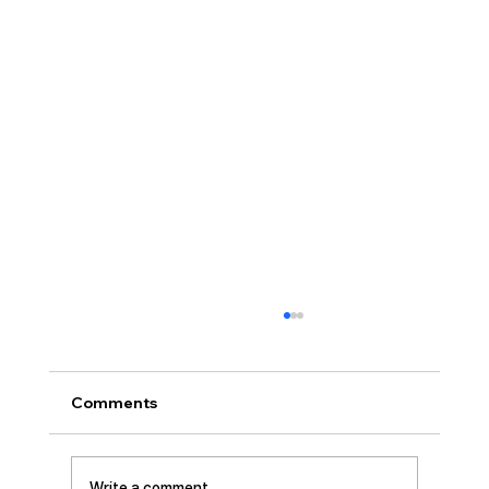
[2026.07.26] “신앙생활의 세 가지 걸림
돌…”
오늘날 성도로서 올바른 신앙생활을 하는 데 걸
Comments
림돌이 되는 세 가지가 있습니다. 첫째는 안일주
의입니다. 산업혁명 이후 급속도로 발전한 물질
문명은 우리의 삶을 매우 편리하게 만들어 주었
Write a comment...