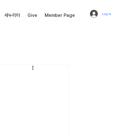
Log In
새누리터
Give
Member Page