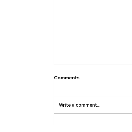
[2026.08.02] 교회 소식
Comments
• 성만찬 오늘 예배중에 있습니다.
준비해 주신 부장님께 감사드립니
다. • 북가주 남침례교 한인교회 협
Write a comment...
의회 모임 8월 11일 화요일 오전 11
시에 저희 교회에서 호스트 합니
다. 목회자 40여명 식사 준비를 돕
고자 하시는 분들은 정경애 권사님