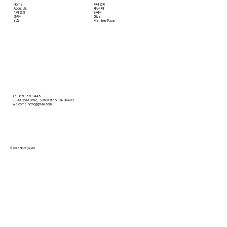
Home
자녀 교육
About Us
새누리터
​가정 교회
영어부
​삶공부
Give
​선교
Member Page
Tel. 650.571.9445
3399 CSM Drive, San Mateo, CA 94402
welcome.ncmc@gmail.com
© 2026 새누리 선교 교회