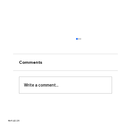
[2026.07.26] “신앙생활의 세 가지 걸림
돌…”
오늘날 성도로서 올바른 신앙생활을 하는 데 걸
Comments
림돌이 되는 세 가지가 있습니다. 첫째는 안일주
의입니다. 산업혁명 이후 급속도로 발전한 물질
문명은 우리의 삶을 매우 편리하게 만들어 주었
Write a comment...
습니다. 언제든지 원하기만 하면 집에 않아서 맛
있는 음식을 주문해 먹을 수 있고, 쇼핑몰에 가지
않아도 온라인으로 필요한 물건을 주문하면 집까
지 배달받을 수 있습니다. 식료품 장
새누리 선교 교회