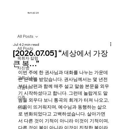
새누리 선교 교회
All Posts
Jul 4
2 min read
All Posts
[2026.07.05] “세상에서 가장
목회자 칼럼
큰 복…”
사진방
이번 주에 한 권사님과 대화를 나누는 가운데 
교회 소식
큰 은혜를 받았습니다. 권사님께서는 몇 년전
부터 남편과 함께 매주 설교 말씀 본문을 외우
나눔터
기 시작하셨다고 합니다. 그런데 놀랍게도 말
간증
씀을 외우다 보니 통곡의 회개가 터져 나오고, 
마음이 뜨거워지며, 예수님과 동행하는 삶으
선교
로 변화되었다고 고백하셨습니다. 살아가면
서 다른 것이 기적이 아니라 이것이 기적이며, 
다른 것이 복이 아니라 이것이 진정한 복이라