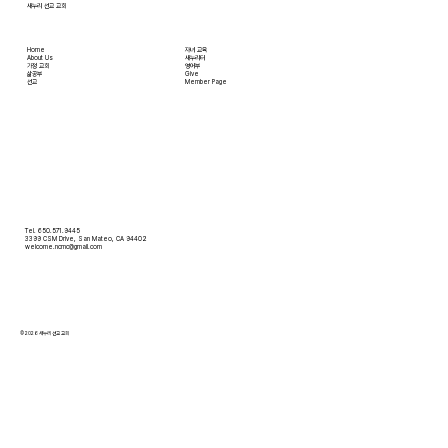
새누리 선교 교회
Home
자녀 교육
About Us
새누리터
​가정 교회
영어부
​삶공부
Give
​선교
Member Page
Tel. 650.571.9445
3399 CSM Drive, San Mateo, CA 94402
welcome.ncmc@gmail.com
© 2026 새누리 선교 교회