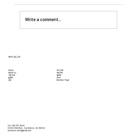
Write a comment...
[2026.01.11] 북인도 백에스더 선교사님 기
도편지
새누리 선교 교회
Home
자녀 교육
About Us
새누리터
​가정 교회
영어부
​삶공부
Give
​선교
Member Page
Tel. 650.571.9445
3399 CSM Drive, San Mateo, CA 94402
welcome.ncmc@gmail.com