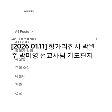
새누리 선교 교회
All Posts
Jan 13
0 min read
All Posts
[2026.01.11] 헝가리집시 박완
목회자 칼럼
주 박미영 선교사님 기도편지
사진방
교회 소식
나눔터
간증
선교