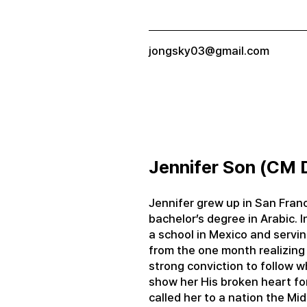
jongsky03@gmail.com
Jennifer Son (CM D
Jennifer grew up in San Fran
bachelor’s degree in Arabic. 
a school in Mexico and servi
from the one month realizing 
strong conviction to follow w
show her His broken heart for
called her to a nation the Mi