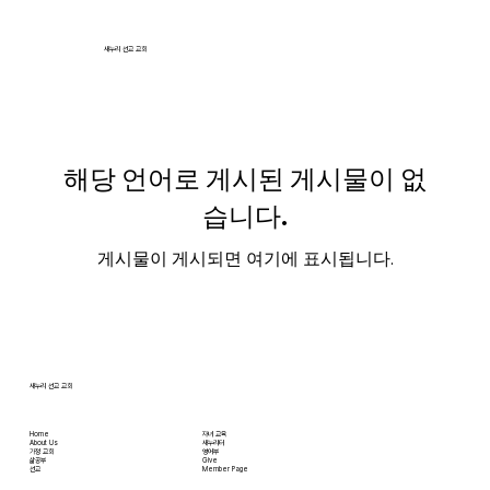
새누리 선교 교회
해당 언어로 게시된 게시물이 없
습니다.
게시물이 게시되면 여기에 표시됩니다.
새누리 선교 교회
Home
자녀 교육
About Us
새누리터
​가정 교회
영어부
​삶공부
Give
​선교
Member Page