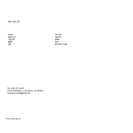
3:45분경에 교회 2층
새누리 선교 교회
Home
자녀 교육
About Us
새누리터
​가정 교회
영어부
​삶공부
Give
​선교
Member Page
Tel. 650.571.9445
3399 CSM Drive, San Mateo, CA 94402
welcome.ncmc@gmail.com
© 2026 새누리 선교 교회