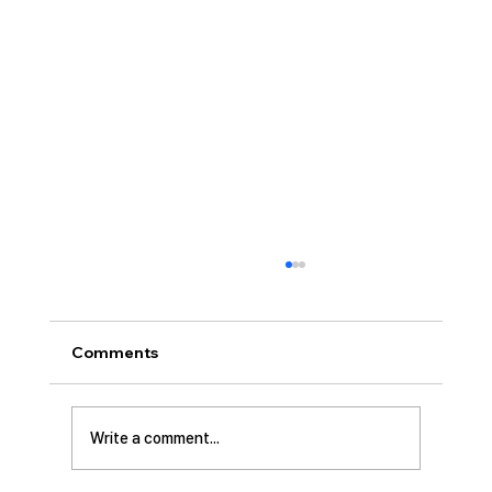
[2026.07.26] 교회 소식
• 서대석 목자 단기 선교 8월 1일부터 13일까지
이스라엘 단기 선교를 다녀옵니다. 관심과 기도
Comments
부탁 드립니다. • 가정교회 평신도 세미나 등록
평신도 세미나가 어스틴 늘푸른교회에서 9월 25
일부터 27일까지 있습니다. 등록마감은 8월 7일
Write a comment...
입니다. 더 자세한 사항은 가정교회사역원 사이
트를 참조 바랍니다. • 교회 협의회 오늘 오후