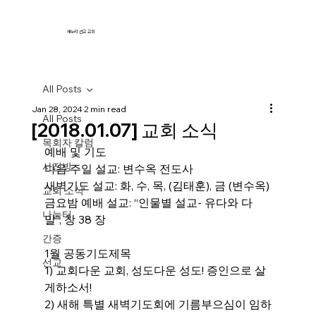
새누리 선교 교회
All Posts
Jan 28, 2024
2 min read
All Posts
[2018.01.07] 교회 소식
목회자 칼럼
예배 및 기도
사진방
다음 주일 설교: 변수옥 전도사
새벽기도 설교: 화, 수, 목, (김태훈), 금 (변수옥)
교회 소식
금요밤 예배 설교: “인물별 설교- 유다와 다
나눔터
말”, 창 38 장
간증
1월 공동기도제목
선교
1) 교회다운 교회, 성도다운 성도! 증인으로 살
게하소서!
2) 새해 특별 새벽기도회에 기름부으심이 임하