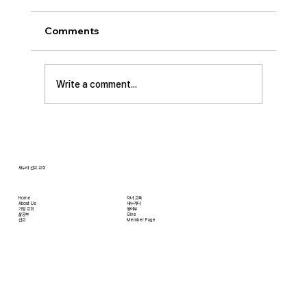
Comments
Write a comment...
[2026.07.12] 주일 안수집사 임직예배
새누리 선교 교회
Home
자녀 교육
About Us
새누리터
​가정 교회
영어부
​삶공부
Give
​선교
Member Page