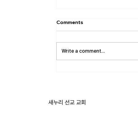
[2026.08.02] 교회 소식
Comments
• 성만찬 오늘 예배중에 있습니다.
준비해 주신 부장님께 감사드립니
다. • 북가주 남침례교 한인교회 협
Write a comment...
의회 모임 8월 11일 화요일 오전 11
시에 저희 교회에서 호스트 합니
다. 목회자 40여명 식사 준비를 돕
고자 하시는 분들은 정경애 권사님
께 알려 주시길 부탁드립니다. • 담
임 목사 동정 김태훈 목사님께서
아버님을 뵈러 텍사스에 이번 수요
새누리 선교 교회
일부터 토요일까지