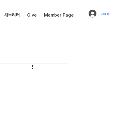
Log In
새누리터
Give
Member Page