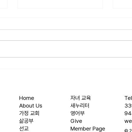
[2026.07.26] 교회 소식
[20
• 서대석 목자 단기 선교 8월 1일부
• 박
터 13일까지 이스라엘 단기 선교를
부터 
다녀옵니다. 관심과 기도 부탁 드
선교를
립니다. • 가정교회 평신도 세미나
부탁 
등록 평신도 세미나가 어스틴 늘푸
뒷풀이
른교회에서 9월 25일부터 27일까
회 2
지 있습니다. 등록마감은 8월 7일
평신
입니다. 더 자세한 사항은 가정교
가 어
회사역원 사이트를 참조 바랍니다.
일부터
• 교회 협의회 오늘 오후 3:45분경
마감은
Home
자녀 교육
Te
에 교회 2층
사항
About Us
새누리터
33
​가정 교회
영어부
94
​삶공부
Give
we
​선교
Member Page
© 