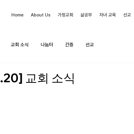
Home
About Us
가정교회
삶공부
자녀 교육
선교
교회 소식
나눔터
간증
선교
1.20] 교회 소식