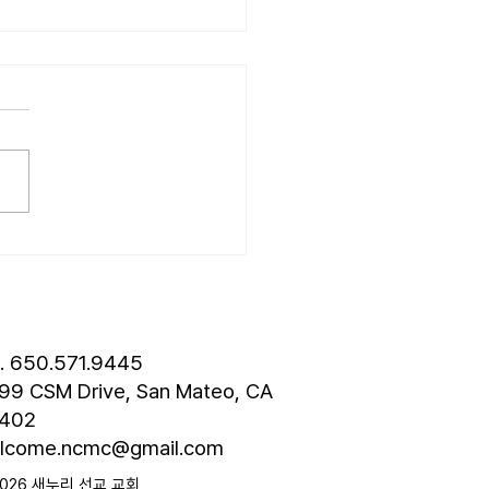
26.07.19] 교회 소식
성훈 성도 단기 선교 7월 24일
8월 3일까지 튀르키예 단기
 다녀옵니다. 관심과 기도
드립니다. • 나바호 단기선교
 모임 오늘 오후 4시경에 교
층에서 있습니다. • 가정교회
도 세미나 등록 평신도 세미나
스틴 늘푸른교회에서 9월 25
 27일까지 있습니다. 등록
 8월 7일입니다. 더 자세한
l. 650.571.9445
은 가정교회
99 CSM Drive, San Mateo, CA
402
lcome.ncmc@gmail.com
2026 새누리 선교 교회