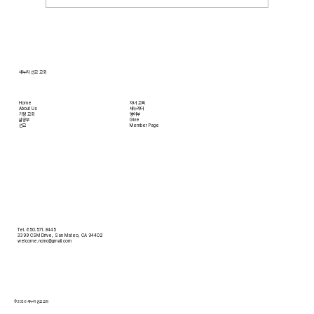
트를 참조 바랍니다. • 교회 협의회 오늘 오후
3:45분경에 교회 2층
새누리 선교 교회
Home
자녀 교육
About Us
새누리터
​가정 교회
영어부
​삶공부
Give
​선교
Member Page
Tel. 650.571.9445
3399 CSM Drive, San Mateo, CA 94402
welcome.ncmc@gmail.com
© 2026 새누리 선교 교회