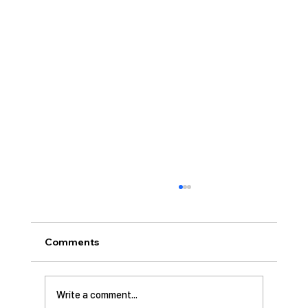
[2026.07.26] 교회 소식
• 서대석 목자 단기 선교 8월 1일부터 13일까지
이스라엘 단기 선교를 다녀옵니다. 관심과 기도
Comments
부탁 드립니다. • 가정교회 평신도 세미나 등록
평신도 세미나가 어스틴 늘푸른교회에서 9월 25
일부터 27일까지 있습니다. 등록마감은 8월 7일
Write a comment...
입니다. 더 자세한 사항은 가정교회사역원 사이