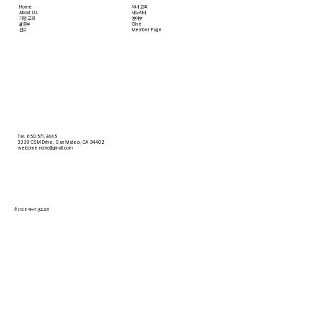
Home
자녀 교육
About Us
새누리터
​가정 교회
영어부
​삶공부
Give
​선교
Member Page
Tel. 650.571.9445
3399 CSM Drive, San Mateo, CA 94402
welcome.ncmc@gmail.com
© 2026 새누리 선교 교회