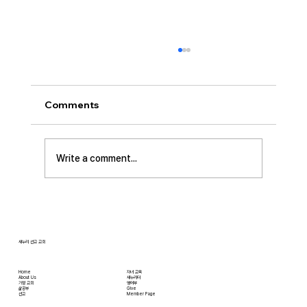
[2026.08.02] 교회 소식
• 성만찬 오늘 예배중에 있습니다. 준비해 주신
부장님께 감사드립니다. • 북가주 남침례교 한인
Comments
교회 협의회 모임 8월 11일 화요일 오전 11시에
저희 교회에서 호스트 합니다. 목회자 40여명 식
사 준비를 돕고자 하시는 분들은 정경애 권사님
Write a comment...
께 알려 주시길 부탁드립니다. • 담임 목사 동정
김태훈 목사님께서 아버님을 뵈러 텍사스에 이번
수요일부터 토요일까지
새누리 선교 교회
Home
자녀 교육
About Us
새누리터
​가정 교회
영어부
​삶공부
Give
​선교
Member Page