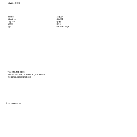
새누리 선교 교회
Home
자녀 교육
About Us
새누리터
​가정 교회
영어부
​삶공부
Give
​선교
Member Page
Tel. 650.571.9445
3399 CSM Drive, San Mateo, CA 94402
welcome.ncmc@gmail.com
© 2026 새누리 선교 교회