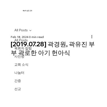
새누리 선교 교회
All Posts
Feb 18, 2024
0 min read
All Posts
[2019.07.28] 곽경원, 곽유진 부
목회자 칼럼
부 곽로한 아기 헌아식
사진방
교회 소식
나눔터
간증
선교