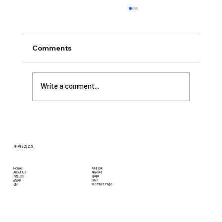
Comments
Write a comment...
[2026.07.12] 주일 안수집사 임직예배
새누리 선교 교회
Home
자녀 교육
About Us
새누리터
​가정 교회
영어부
​삶공부
Give
​선교
Member Page