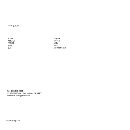
[2026.07.12] 주일 안수집사 임직예배
새누리 선교 교회
Home
자녀 교육
About Us
새누리터
​가정 교회
영어부
​삶공부
Give
​선교
Member Page
Tel. 650.571.9445
3399 CSM Drive, San Mateo, CA 94402
welcome.ncmc@gmail.com
© 2026 새누리 선교 교회