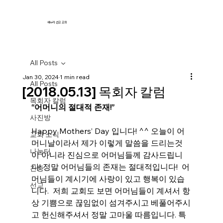
새누리 선교 교회
All Posts
Jan 30, 2024
1 min read
All Posts
[2018.05.13] 목회자 칼럼
목회자 칼럼
“어머니의 절대적 존재!”
사진방
Happy Mothers’ Day 입니다! ^^ 오늘이 어
교회 소식
머니날이라서 제가 이렇게 말씀을 드리는것
나눔터
이 아니라 진심으로 어머님들께 감사드립니
다! 정말 어머님들의 존재는 절대적입니다!  어
간증
머님들이 계시기에 사랑이 있고 행복이 있습
선교
니다.  저희 교회도 보면 어머님들이 계셔서 항
상 기쁨으로 끊임없이 섬겨주시고 베풀어주시
고 헌신해주셔서 정말 고마울 따름입니다. 특