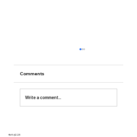
[2026.08.02] “세상에서 제일 좋은 자
리…”
사랑하는 성도 여러분! 하나님께서 가장 싫어하
Comments
시는 것이 무엇일가요? 모두가 아시는 대로 바로
교만입니다. 이번 새벽기도 본문인 에스겔에서도
교만으로 인해 하나님의 거룩한 진노가 애굽과
Write a comment...
주변 국가들, 그리고 이스라엘 백성들에게까지
임하는 모습을 보여줍니다. 그렇다면 하나님께서
는 왜 이토록 교만을 싫어하실까요? 성경에 말씀
하는 대로, 교만은 하나님의 자리를 넘
새누리 선교 교회