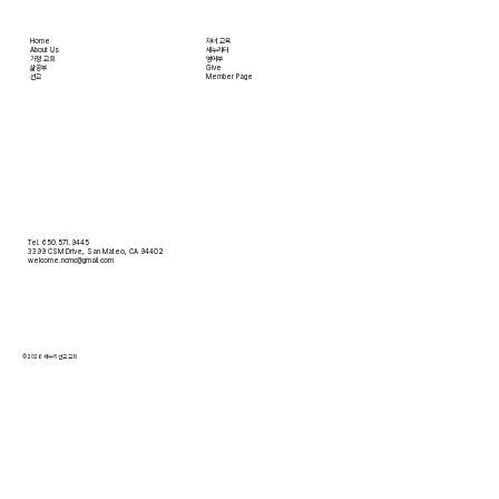
Home
자녀 교육
About Us
새누리터
​가정 교회
영어부
​삶공부
Give
​선교
Member Page
Tel. 650.571.9445
3399 CSM Drive, San Mateo, CA 94402
welcome.ncmc@gmail.com
© 2026 새누리 선교 교회