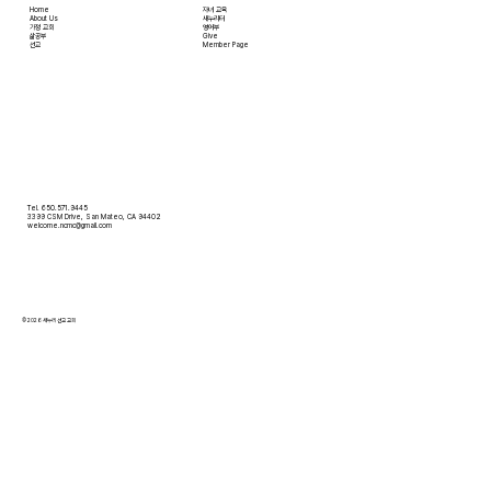
Home
자녀 교육
About Us
새누리터
​가정 교회
영어부
​삶공부
Give
​선교
Member Page
Tel. 650.571.9445
3399 CSM Drive, San Mateo, CA 94402
welcome.ncmc@gmail.com
© 2026 새누리 선교 교회