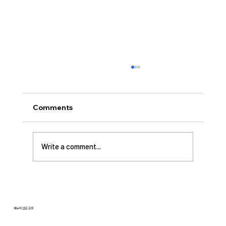
[2026.08.02] “세상에서 제일 좋은 자
리…”
사랑하는 성도 여러분! 하나님께서 가장 싫어하
Comments
시는 것이 무엇일가요? 모두가 아시는 대로 바로
교만입니다. 이번 새벽기도 본문인 에스겔에서도
교만으로 인해 하나님의 거룩한 진노가 애굽과
Write a comment...
주변 국가들, 그리고 이스라엘 백성들에게까지
임하는 모습을 보여줍니다. 그렇다면 하나님께서
는 왜 이토록 교만을 싫어하실까요? 성경에 말씀
하는 대로, 교만은 하나님의 자리를 넘
새누리 선교 교회